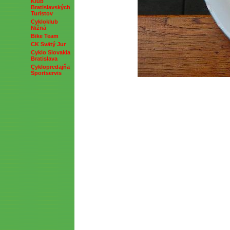
Klub
Bratislavských
Turistov
Cykloklub
Nižná
Bike Team
CK Svätý Jur
Cyklo Slovakia
Bratislava
Cyklopredajňa
Športservis