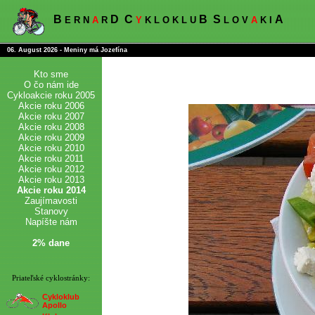
B
D
C
B
S
A
E R N
A
R
Y
K L O K L U
L O V
A
K I
06. August 2026 - Meniny má Jozefína
Kto sme
O čo nám ide
Cykloakcie roku 2005
Akcie roku 2006
Akcie roku 2007
Akcie roku 2008
Akcie roku 2009
Akcie roku 2010
Akcie roku 2011
Akcie roku 2012
Akcie roku 2013
Akcie roku 2014
Zaujímavosti
Stanovy
Napíšte nám
2% dane
Priateľské cyklostránky:
Cykloklub
Apollo