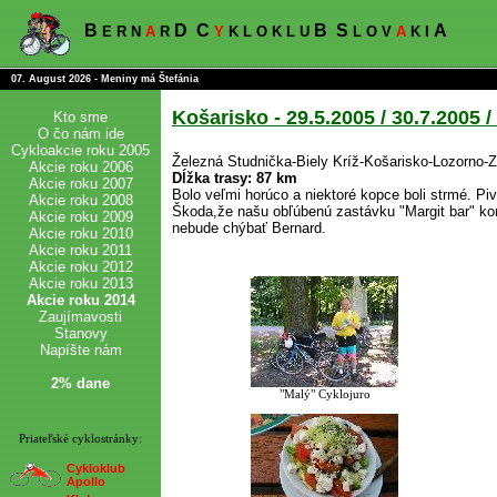
B
D
C
B
S
A
E R N
A
R
Y
K L O K L U
L O V
A
K I
07. August 2026 - Meniny má Štefánia
Košarisko - 29.5.2005 / 30.7.2005 /
Kto sme
O čo nám ide
Cykloakcie roku 2005
Železná Studnička-Biely Kríž-Košarisko-Lozorno
Akcie roku 2006
Dĺžka trasy: 87 km
Akcie roku 2007
Bolo veľmi horúco a niektoré kopce boli strmé. P
Akcie roku 2008
Škoda,že našu obľúbenú zastávku "Margit bar" kon
Akcie roku 2009
nebude chýbať Bernard.
Akcie roku 2010
Akcie roku 2011
Akcie roku 2012
Akcie roku 2013
Akcie roku 2014
Zaujímavosti
Stanovy
Napíšte nám
2% dane
"Malý" Cyklojuro
Priateľské cyklostránky:
Cykloklub
Apollo