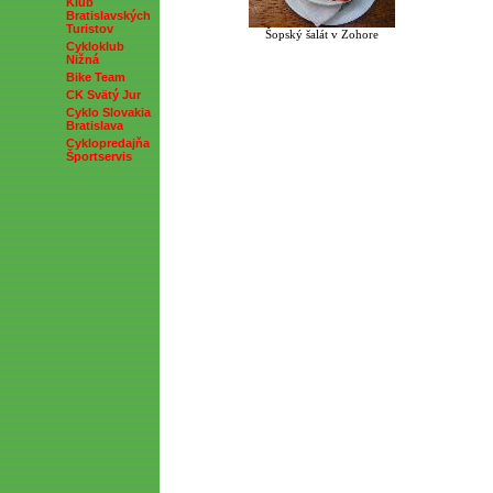
Klub
Bratislavských
Turistov
Šopský šalát v Zohore
Cykloklub
Nižná
Bike Team
CK Svätý Jur
Cyklo Slovakia
Bratislava
Cyklopredajňa
Športservis