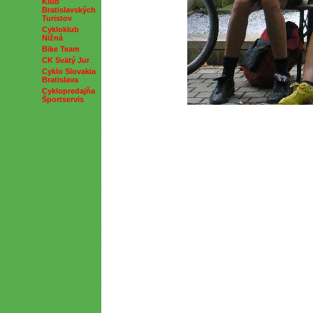
Klub
Bratislavských
Turistov
Cykloklub
Nižná
Bike Team
CK Svätý Jur
Cyklo Slovakia
Bratislava
Cyklopredajňa
Športservis