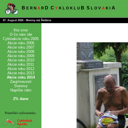
B
D
C
B
S
A
E R N
A
R
Y
K L O K L U
L O V
A
K I
07. August 2026 - Meniny má Štefánia
Kto sme
O čo nám ide
Cykloakcie roku 2005
Akcie roku 2006
Akcie roku 2007
Akcie roku 2008
Akcie roku 2009
Akcie roku 2010
Akcie roku 2011
Akcie roku 2012
Akcie roku 2013
Akcie roku 2014
Zaujímavosti
Stanovy
Napíšte nám
2% dane
Priateľské cyklostránky:
Cykloklub
Apollo