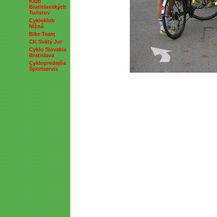
Klub
Bratislavských
Turistov
Cykloklub
Nižná
Bike Team
CK Svätý Jur
Cyklo Slovakia
Bratislava
Cyklopredajňa
Športservis