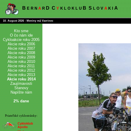
B
D
C
B
S
A
E R N
A
R
Y
K L O K L U
L O V
A
K I
10. August 2026 - Meniny má Vavrinec
Kto sme
O čo nám ide
Cykloakcie roku 2005
Akcie roku 2006
Akcie roku 2007
Akcie roku 2008
Akcie roku 2009
Akcie roku 2010
Akcie roku 2011
Akcie roku 2012
Akcie roku 2013
Akcie roku 2014
Zaujímavosti
Stanovy
Napíšte nám
2% dane
Priateľské cyklostránky:
Cykloklub
Apollo