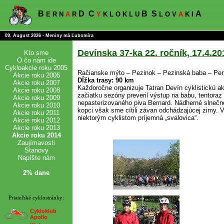
B
D
C
B
S
A
E R N
A
R
Y
K L O K L U
L O V
A
K I
09. August 2026 - Meniny má Ľubomíra
Devínska 37-ka 22. ročník, 17.4.20
Kto sme
O čo nám ide
Cykloakcie roku 2005
Račianske mýto – Pezinok – Pezinská baba – Pern
Akcie roku 2006
Dĺžka trasy: 90 km
Akcie roku 2007
Každoročne organizuje Tatran Devín cyklistickú akc
Akcie roku 2008
začiatku sezóny preveril výstup na babu, tentora
Akcie roku 2009
nepasterizovaného piva Bernard. Nádherné slnečné 
Akcie roku 2010
kopci však sme cítili závan odchádzajúcej zimy. 
Akcie roku 2011
niektorým cyklistom príjemná „svalovica“.
Akcie roku 2012
Akcie roku 2013
Akcie roku 2014
Zaujímavosti
Stanovy
Napíšte nám
2% dane
Priateľské cyklostránky:
Cykloklub
Apollo