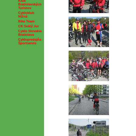
Klub
Bratislavských
Turistov
Cykloklub
Nižná
Bike Team
CK Svätý Jur
Cyklo Slovakia
Bratislava
Cyklopredajňa
Športservis