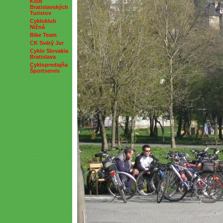
Klub
Bratislavských
Turistov
Cykloklub
Nižná
Bike Team
CK Svätý Jur
Cyklo Slovakia
Bratislava
Cyklopredajňa
Športservis