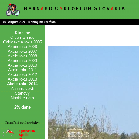
B
D
C
B
S
A
E R N
A
R
Y
K L O K L U
L O V
A
K I
07. August 2026 - Meniny má Štefánia
Kto sme
O čo nám ide
Cykloakcie roku 2005
Akcie roku 2006
Akcie roku 2007
Akcie roku 2008
Akcie roku 2009
Akcie roku 2010
Akcie roku 2011
Akcie roku 2012
Akcie roku 2013
Akcie roku 2014
Zaujímavosti
Stanovy
Napíšte nám
2% dane
Priateľské cyklostránky:
Cykloklub
Apollo