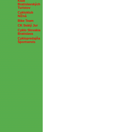
Klub
Bratislavských
Turistov
Cykloklub
Nižná
Bike Team
CK Svätý Jur
Cyklo Slovakia
Bratislava
Cyklopredajňa
Športservis