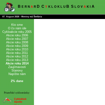
B
D
C
B
S
A
E R N
A
R
Y
K L O K L U
L O V
A
K I
07. August 2026 - Meniny má Štefánia
Kto sme
O čo nám ide
Cykloakcie roku 2005
Akcie roku 2006
Akcie roku 2007
Akcie roku 2008
Akcie roku 2009
Akcie roku 2010
Akcie roku 2011
Akcie roku 2012
Akcie roku 2013
Akcie roku 2014
Zaujímavosti
Stanovy
Napíšte nám
2% dane
Priateľské cyklostránky:
Cykloklub
Apollo