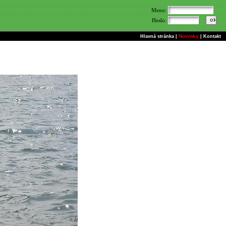
Meno:
Heslo:
Novinky
Hlavná stránka
|
|
Kontakt