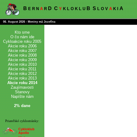
B
D
C
B
S
A
E R N
A
R
Y
K L O K L U
L O V
A
K I
06. August 2026 - Meniny má Jozefína
Kto sme
O čo nám ide
Cykloakcie roku 2005
Akcie roku 2006
Akcie roku 2007
Akcie roku 2008
Akcie roku 2009
Akcie roku 2010
Akcie roku 2011
Akcie roku 2012
Akcie roku 2013
Akcie roku 2014
Zaujímavosti
Stanovy
Napíšte nám
2% dane
Priateľské cyklostránky:
Cykloklub
Apollo