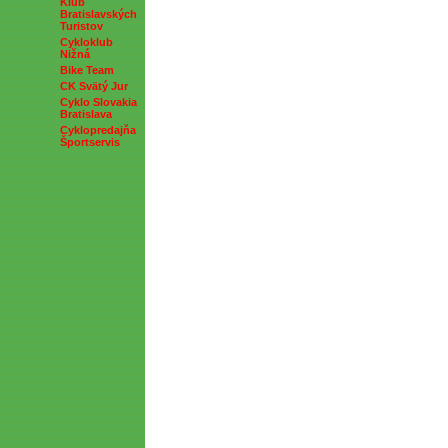
Klub
Bratislavských
Turistov
Cykloklub
Nižná
Bike Team
CK Svätý Jur
Cyklo Slovakia
Bratislava
Cyklopredajňa
Športservis