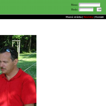
Meno:
Heslo:
Novinky
Hlavná stránka
|
|
Kontakt