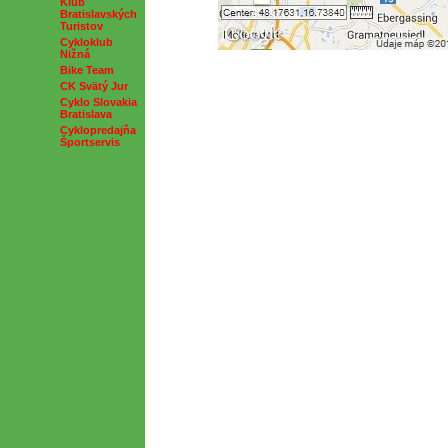
Klub
Bratislavských
Turistov
Cykloklub
Nižná
Bike Team
CK Svätý Jur
Cyklo Slovakia
Bratislava
Cyklopredajňa
Športservis