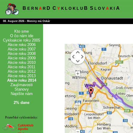
B
D
C
B
S
A
E R N
A
R
Y
K L O K L U
L O V
A
K I
08. August 2026 - Meniny má Oskár
Kto sme
O čo nám ide
Cykloakcie roku 2005
Akcie roku 2006
Akcie roku 2007
Akcie roku 2008
Akcie roku 2009
Akcie roku 2010
Akcie roku 2011
Akcie roku 2012
Akcie roku 2013
Akcie roku 2014
Zaujímavosti
Stanovy
Napíšte nám
2% dane
Priateľské cyklostránky:
Cykloklub
Apollo