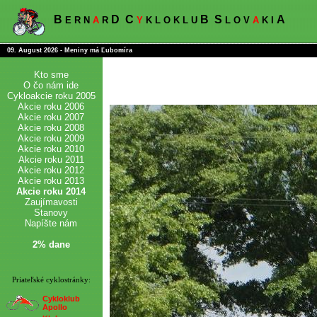
B
D
C
B
S
A
E R N
A
R
Y
K L O K L U
L O V
A
K I
09. August 2026 - Meniny má Ľubomíra
Kto sme
O čo nám ide
Cykloakcie roku 2005
Akcie roku 2006
Akcie roku 2007
Akcie roku 2008
Akcie roku 2009
Akcie roku 2010
Akcie roku 2011
Akcie roku 2012
Akcie roku 2013
Akcie roku 2014
Zaujímavosti
Stanovy
Napíšte nám
2% dane
Priateľské cyklostránky:
Cykloklub
Apollo