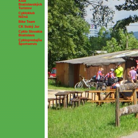
Klub
Bratislavských
Turistov
Cykloklub
Nižná
Bike Team
CK Svätý Jur
Cyklo Slovakia
Bratislava
Cyklopredajňa
Športservis