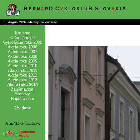
B
D
C
B
S
A
E R N
A
R
Y
K L O K L U
L O V
A
K I
10. August 2026 - Meniny má Vavrinec
Kto sme
O čo nám ide
Cykloakcie roku 2005
Akcie roku 2006
Akcie roku 2007
Akcie roku 2008
Akcie roku 2009
Akcie roku 2010
Akcie roku 2011
Akcie roku 2012
Akcie roku 2013
Akcie roku 2014
Zaujímavosti
Stanovy
Napíšte nám
2% dane
Priateľské cyklostránky:
Cykloklub
Apollo