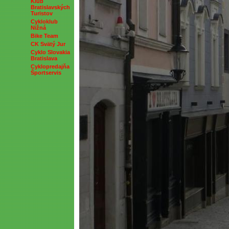
Klub
Bratislavských
Turistov
Cykloklub
Nižná
Bike Team
CK Svätý Jur
Cyklo Slovakia
Bratislava
Cyklopredajňa
Športservis