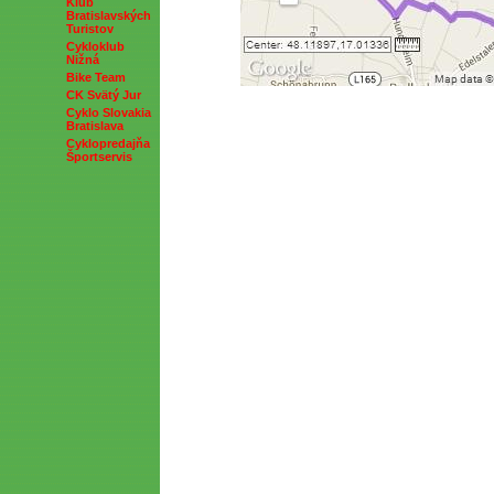
Klub
Bratislavských
Turistov
Cykloklub
Nižná
Bike Team
CK Svätý Jur
Cyklo Slovakia
Bratislava
Cyklopredajňa
Športservis