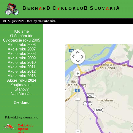
B
D
C
B
S
A
E R N
A
R
Y
K L O K L U
L O V
A
K I
09. August 2026 - Meniny má Ľubomíra
Kto sme
O čo nám ide
Cykloakcie roku 2005
Akcie roku 2006
Akcie roku 2007
Akcie roku 2008
Akcie roku 2009
Akcie roku 2010
Akcie roku 2011
Akcie roku 2012
Akcie roku 2013
Akcie roku 2014
Zaujímavosti
Stanovy
Napíšte nám
2% dane
Priateľské cyklostránky:
Cykloklub
Apollo