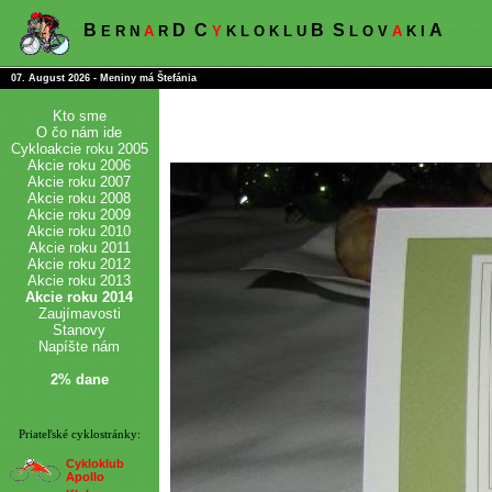
B
D
C
B
S
A
E R N
A
R
Y
K L O K L U
L O V
A
K I
07. August 2026 - Meniny má Štefánia
Kto sme
O čo nám ide
Cykloakcie roku 2005
Akcie roku 2006
Akcie roku 2007
Akcie roku 2008
Akcie roku 2009
Akcie roku 2010
Akcie roku 2011
Akcie roku 2012
Akcie roku 2013
Akcie roku 2014
Zaujímavosti
Stanovy
Napíšte nám
2% dane
Priateľské cyklostránky:
Cykloklub
Apollo