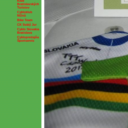
Klub
Bratislavských
Turistov
Cykloklub
Nižná
Bike Team
CK Svätý Jur
Cyklo Slovakia
Bratislava
Cyklopredajňa
Športservis