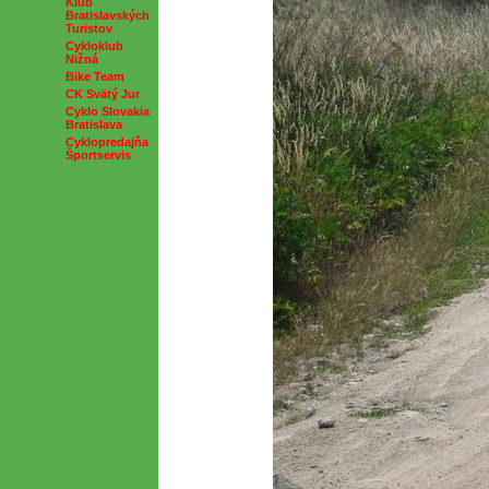
Klub
Bratislavských
Turistov
Cykloklub
Nižná
Bike Team
CK Svätý Jur
Cyklo Slovakia
Bratislava
Cyklopredajňa
Športservis