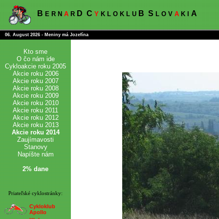
B
D
C
B
S
A
E R N
A
R
Y
K L O K L U
L O V
A
K I
06. August 2026 - Meniny má Jozefína
Kto sme
O čo nám ide
Cykloakcie roku 2005
Akcie roku 2006
Akcie roku 2007
Akcie roku 2008
Akcie roku 2009
Akcie roku 2010
Akcie roku 2011
Akcie roku 2012
Akcie roku 2013
Akcie roku 2014
Zaujímavosti
Stanovy
Napíšte nám
2% dane
Priateľské cyklostránky:
Cykloklub
Apollo