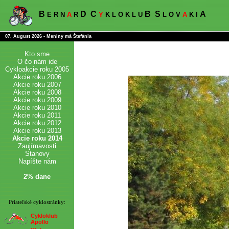
B
D
C
B
S
A
E R N
A
R
Y
K L O K L U
L O V
A
K I
07. August 2026 - Meniny má Štefánia
Kto sme
O čo nám ide
Cykloakcie roku 2005
Akcie roku 2006
Akcie roku 2007
Akcie roku 2008
Akcie roku 2009
Akcie roku 2010
Akcie roku 2011
Akcie roku 2012
Akcie roku 2013
Akcie roku 2014
Zaujímavosti
Stanovy
Napíšte nám
2% dane
Priateľské cyklostránky:
Cykloklub
Apollo