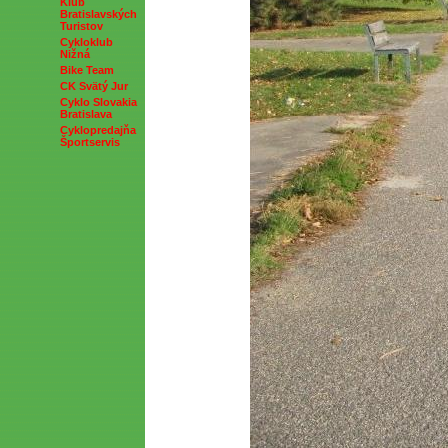
Klub
Bratislavských
Turistov
Cykloklub
Nižná
Bike Team
CK Svätý Jur
Cyklo Slovakia
Bratislava
Cyklopredajňa
Športservis