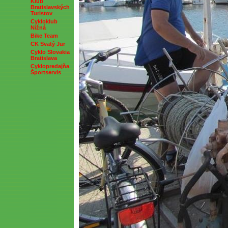
Klub
Bratislavských
Turistov
Cykloklub
Nižná
Bike Team
CK Svätý Jur
Cyklo Slovakia
Bratislava
Cyklopredajňa
Športservis