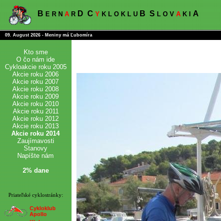
B
D
C
B
S
A
E R N
A
R
Y
K L O K L U
L O V
A
K I
09. August 2026 - Meniny má Ľubomíra
Kto sme
O čo nám ide
Cykloakcie roku 2005
Akcie roku 2006
Akcie roku 2007
Akcie roku 2008
Akcie roku 2009
Akcie roku 2010
Akcie roku 2011
Akcie roku 2012
Akcie roku 2013
Akcie roku 2014
Zaujímavosti
Stanovy
Napíšte nám
2% dane
Priateľské cyklostránky:
Cykloklub
Apollo