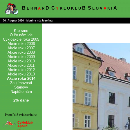
B
D
C
B
S
A
E R N
A
R
Y
K L O K L U
L O V
A
K I
06. August 2026 - Meniny má Jozefína
Kto sme
O čo nám ide
Cykloakcie roku 2005
Akcie roku 2006
Akcie roku 2007
Akcie roku 2008
Akcie roku 2009
Akcie roku 2010
Akcie roku 2011
Akcie roku 2012
Akcie roku 2013
Akcie roku 2014
Zaujímavosti
Stanovy
Napíšte nám
2% dane
Priateľské cyklostránky:
Cykloklub
Apollo