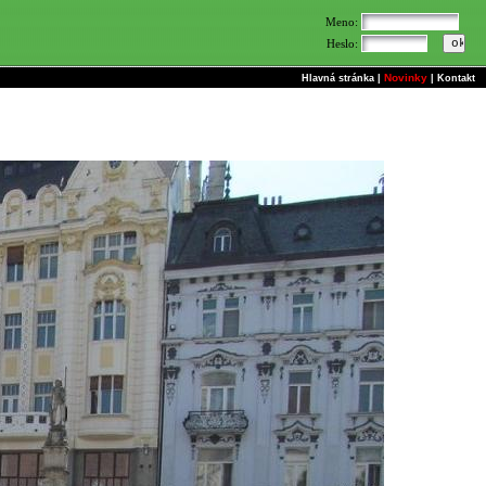
Meno:
Heslo:
Novinky
Hlavná stránka
|
|
Kontakt