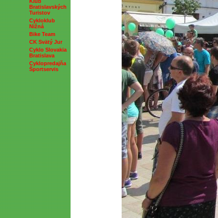
Klub
Bratislavských
Turistov
Cykloklub
Nižná
Bike Team
CK Svätý Jur
Cyklo Slovakia
Bratislava
Cyklopredajňa
Športservis