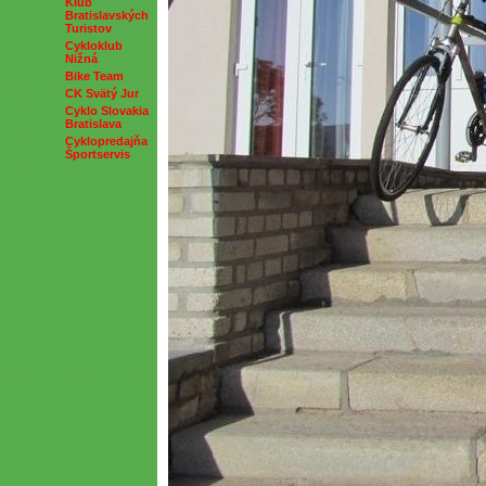
Klub
Bratislavských
Turistov
Cykloklub
Nižná
Bike Team
CK Svätý Jur
Cyklo Slovakia
Bratislava
Cyklopredajňa
Športservis