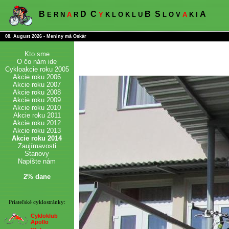
B
D
C
B
S
A
E R N
A
R
Y
K L O K L U
L O V
A
K I
08. August 2026 - Meniny má Oskár
Kto sme
O čo nám ide
Cykloakcie roku 2005
Akcie roku 2006
Akcie roku 2007
Akcie roku 2008
Akcie roku 2009
Akcie roku 2010
Akcie roku 2011
Akcie roku 2012
Akcie roku 2013
Akcie roku 2014
Zaujímavosti
Stanovy
Napíšte nám
2% dane
Priateľské cyklostránky:
Cykloklub
Apollo