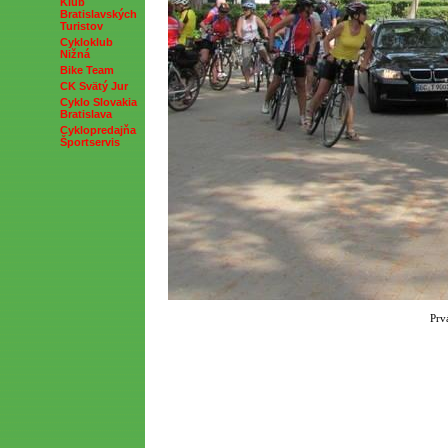
Klub
Bratislavských
Turistov
Cykloklub
Nižná
Bike Team
CK Svätý Jur
Cyklo Slovakia
Bratislava
Cyklopredajňa
Športservis
Prv