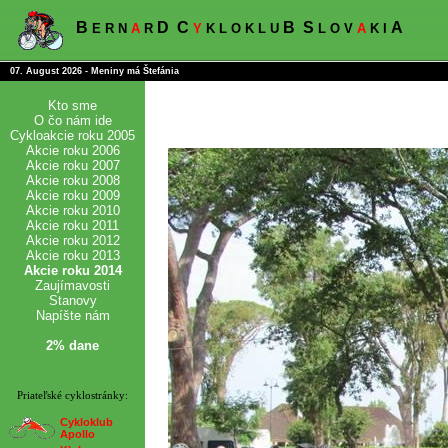
B
D
C
B
S
A
E R N
A
R
Y
K L O K L U
L O V
A
K I
07. August 2026 - Meniny má Štefánia
Kto sme
O čo nám ide
Cykloakcie roku 2005
Akcie roku 2006
Akcie roku 2007
Akcie roku 2008
Akcie roku 2009
Akcie roku 2010
Akcie roku 2011
Akcie roku 2012
Akcie roku 2013
Akcie roku 2014
Zaujímavosti
Stanovy
Napíšte nám
2% dane
Priateľské cyklostránky:
Cykloklub
Apollo