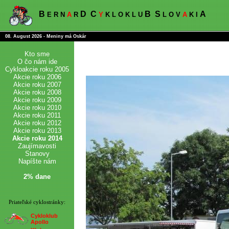
B
D
C
B
S
A
E R N
A
R
Y
K L O K L U
L O V
A
K I
08. August 2026 - Meniny má Oskár
Kto sme
O čo nám ide
Cykloakcie roku 2005
Akcie roku 2006
Akcie roku 2007
Akcie roku 2008
Akcie roku 2009
Akcie roku 2010
Akcie roku 2011
Akcie roku 2012
Akcie roku 2013
Akcie roku 2014
Zaujímavosti
Stanovy
Napíšte nám
2% dane
Priateľské cyklostránky:
Cykloklub
Apollo