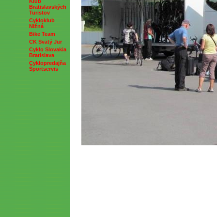
Klub
Bratislavských
Turistov
Cykloklub
Nižná
Bike Team
CK Svätý Jur
Cyklo Slovakia
Bratislava
Cyklopredajňa
Športservis