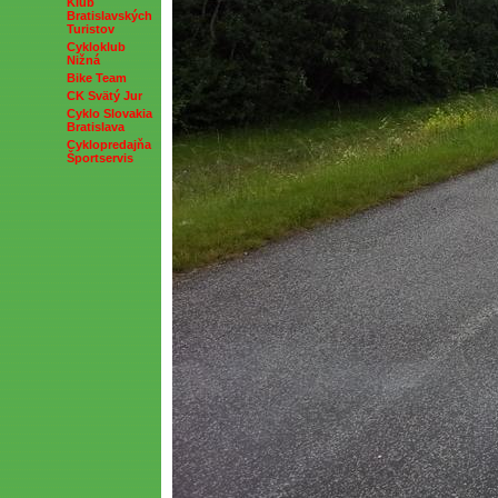
Klub
Bratislavských
Turistov
Cykloklub
Nižná
Bike Team
CK Svätý Jur
Cyklo Slovakia
Bratislava
Cyklopredajňa
Športservis