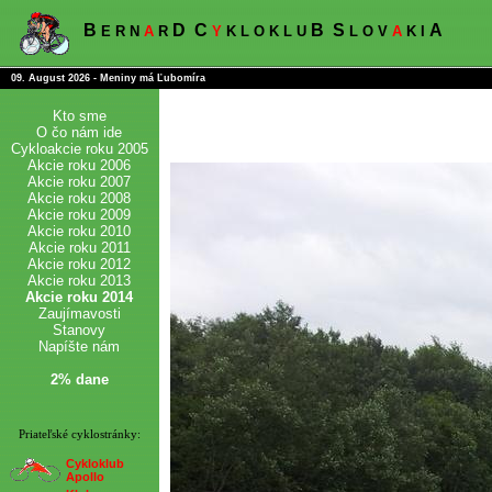
B
D
C
B
S
A
E R N
A
R
Y
K L O K L U
L O V
A
K I
09. August 2026 - Meniny má Ľubomíra
Kto sme
O čo nám ide
Cykloakcie roku 2005
Akcie roku 2006
Akcie roku 2007
Akcie roku 2008
Akcie roku 2009
Akcie roku 2010
Akcie roku 2011
Akcie roku 2012
Akcie roku 2013
Akcie roku 2014
Zaujímavosti
Stanovy
Napíšte nám
2% dane
Priateľské cyklostránky:
Cykloklub
Apollo