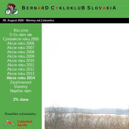
B
D
C
B
S
A
E R N
A
R
Y
K L O K L U
L O V
A
K I
09. August 2026 - Meniny má Ľubomíra
Kto sme
O čo nám ide
Cykloakcie roku 2005
Akcie roku 2006
Akcie roku 2007
Akcie roku 2008
Akcie roku 2009
Akcie roku 2010
Akcie roku 2011
Akcie roku 2012
Akcie roku 2013
Akcie roku 2014
Zaujímavosti
Stanovy
Napíšte nám
2% dane
Priateľské cyklostránky:
Cykloklub
Apollo