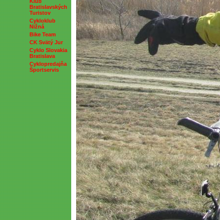
Klub
Bratislavských
Turistov
Cykloklub
Nižná
Bike Team
CK Svätý Jur
Cyklo Slovakia
Bratislava
Cyklopredajňa
Športservis