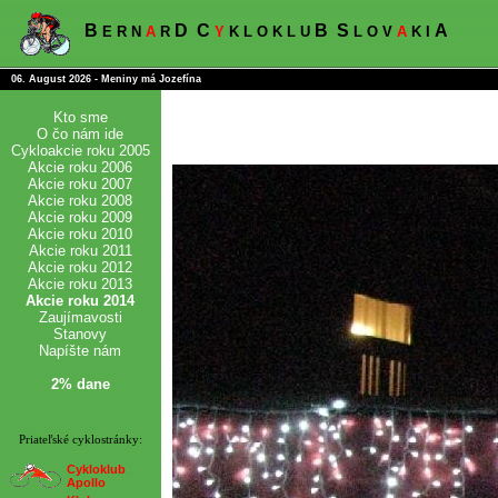
B
D
C
B
S
A
E R N
A
R
Y
K L O K L U
L O V
A
K I
06. August 2026 - Meniny má Jozefína
Kto sme
O čo nám ide
Cykloakcie roku 2005
Akcie roku 2006
Akcie roku 2007
Akcie roku 2008
Akcie roku 2009
Akcie roku 2010
Akcie roku 2011
Akcie roku 2012
Akcie roku 2013
Akcie roku 2014
Zaujímavosti
Stanovy
Napíšte nám
2% dane
Priateľské cyklostránky:
Cykloklub
Apollo