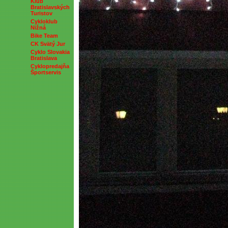
Klub
Bratislavských
Turistov
Cykloklub
Nižná
Bike Team
CK Svätý Jur
Cyklo Slovakia
Bratislava
Cyklopredajňa
Športservis