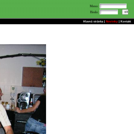
Meno:
Heslo:
Novinky
Hlavná stránka
|
|
Kontakt