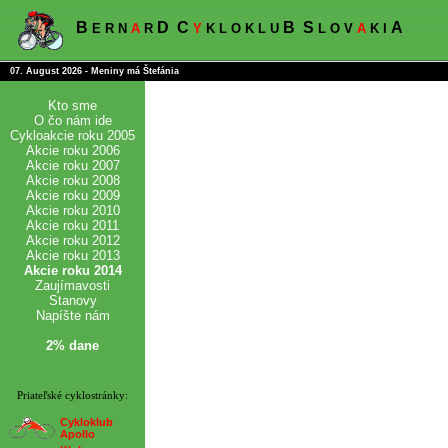
B
D
C
B
S
A
E R N
A
R
Y
K L O K L U
L O V
A
K I
07. August 2026 - Meniny má Štefánia
Kto sme
O čo nám ide
Cykloakcie roku 2005
Akcie roku 2006
Akcie roku 2007
Akcie roku 2008
Akcie roku 2009
Akcie roku 2010
Akcie roku 2011
Akcie roku 2012
Akcie roku 2013
Akcie roku 2014
Zaujímavosti
Stanovy
Napíšte nám
2% dane
Priateľské cyklostránky:
Cykloklub
Apollo