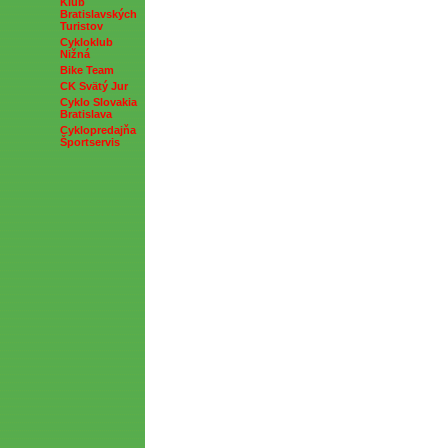
Klub
Bratislavských
Turistov
Cykloklub
Nižná
Bike Team
CK Svätý Jur
Cyklo Slovakia
Bratislava
Cyklopredajňa
Športservis