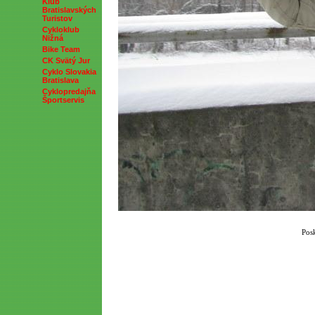
Klub
Bratislavských
Turistov
Cykloklub
Nižná
Bike Team
CK Svätý Jur
Cyklo Slovakia
Bratislava
Cyklopredajňa
Športservis
Pos