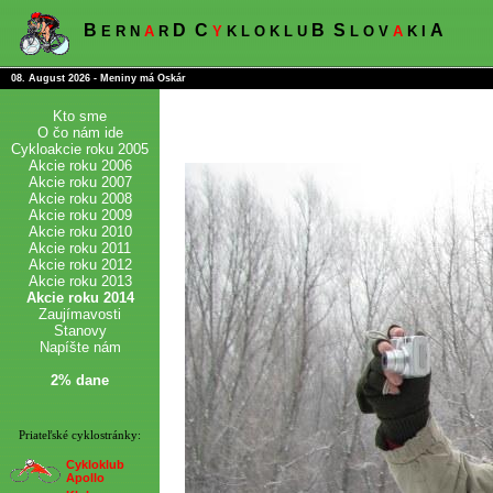
B
D
C
B
S
A
E R N
A
R
Y
K L O K L U
L O V
A
K I
08. August 2026 - Meniny má Oskár
Kto sme
O čo nám ide
Cykloakcie roku 2005
Akcie roku 2006
Akcie roku 2007
Akcie roku 2008
Akcie roku 2009
Akcie roku 2010
Akcie roku 2011
Akcie roku 2012
Akcie roku 2013
Akcie roku 2014
Zaujímavosti
Stanovy
Napíšte nám
2% dane
Priateľské cyklostránky:
Cykloklub
Apollo