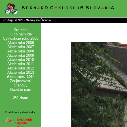
B
D
C
B
S
A
E R N
A
R
Y
K L O K L U
L O V
A
K I
07. August 2026 - Meniny má Štefánia
Kto sme
O čo nám ide
Cykloakcie roku 2005
Akcie roku 2006
Akcie roku 2007
Akcie roku 2008
Akcie roku 2009
Akcie roku 2010
Akcie roku 2011
Akcie roku 2012
Akcie roku 2013
Akcie roku 2014
Zaujímavosti
Stanovy
Napíšte nám
2% dane
Priateľské cyklostránky:
Cykloklub
Apollo