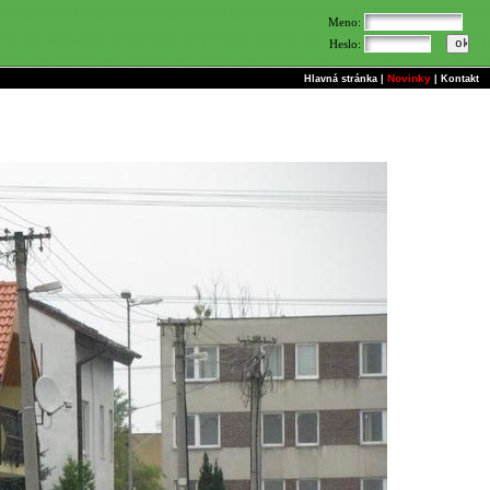
Meno:
Heslo:
Novinky
Hlavná stránka
|
|
Kontakt