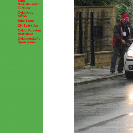
Klub
Bratislavských
Turistov
Cykloklub
Nižná
Bike Team
CK Svätý Jur
Cyklo Slovakia
Bratislava
Cyklopredajňa
Športservis