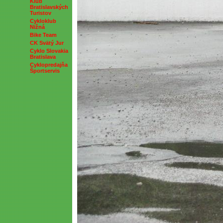
Klub
Bratislavských
Turistov
Cykloklub
Nižná
Bike Team
CK Svätý Jur
Cyklo Slovakia
Bratislava
Cyklopredajňa
Športservis