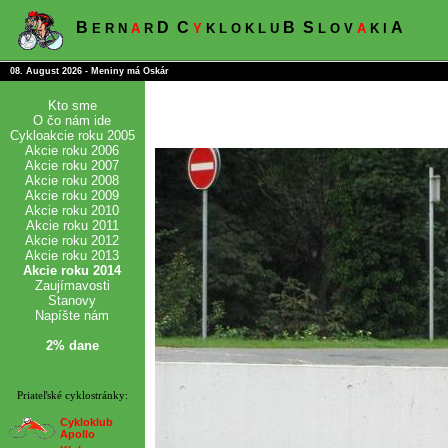
B
D
C
B
S
A
E R N
A
R
Y
K L O K L U
L O V
A
K I
08. August 2026 - Meniny má Oskár
Kto sme
O čo nám ide
Cykloakcie roku 2005
Akcie roku 2006
Akcie roku 2007
Akcie roku 2008
Akcie roku 2009
Akcie roku 2010
Akcie roku 2011
Akcie roku 2012
Akcie roku 2013
Akcie roku 2014
Zaujímavosti
Stanovy
Napíšte nám
2% dane
Priateľské cyklostránky:
Cykloklub
Apollo