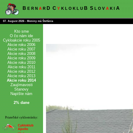
B
D
C
B
S
A
E R N
A
R
Y
K L O K L U
L O V
A
K I
07. August 2026 - Meniny má Štefánia
Kto sme
O čo nám ide
Cykloakcie roku 2005
Akcie roku 2006
Akcie roku 2007
Akcie roku 2008
Akcie roku 2009
Akcie roku 2010
Akcie roku 2011
Akcie roku 2012
Akcie roku 2013
Akcie roku 2014
Zaujímavosti
Stanovy
Napíšte nám
2% dane
Priateľské cyklostránky:
Cykloklub
Apollo