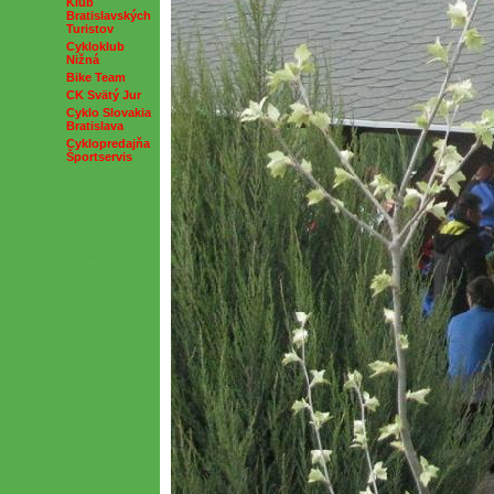
Klub
Bratislavských
Turistov
Cykloklub
Nižná
Bike Team
CK Svätý Jur
Cyklo Slovakia
Bratislava
Cyklopredajňa
Športservis