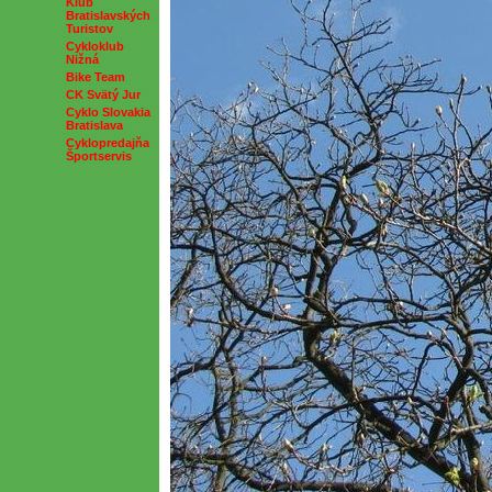
Klub
Bratislavských
Turistov
Cykloklub
Nižná
Bike Team
CK Svätý Jur
Cyklo Slovakia
Bratislava
Cyklopredajňa
Športservis