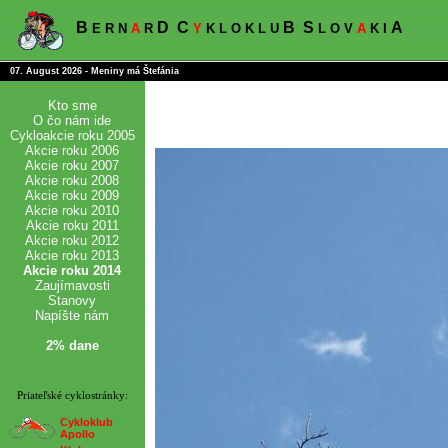
B
D
C
B
S
A
E R N
A
R
Y
K L O K L U
L O V
A
K I
07. August 2026 - Meniny má Štefánia
Kto sme
O čo nám ide
Cykloakcie roku 2005
Akcie roku 2006
Akcie roku 2007
Akcie roku 2008
Akcie roku 2009
Akcie roku 2010
Akcie roku 2011
Akcie roku 2012
Akcie roku 2013
Akcie roku 2014
Zaujímavosti
Stanovy
Napíšte nám
2% dane
Priateľské cyklostránky:
Cykloklub
Apollo