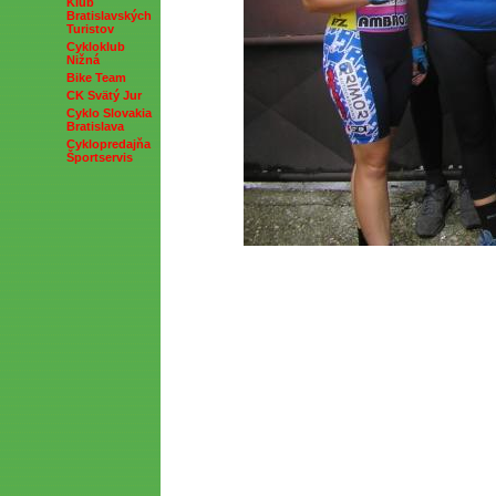
Klub
Bratislavských
Turistov
Cykloklub
Nižná
Bike Team
CK Svätý Jur
Cyklo Slovakia
Bratislava
Cyklopredajňa
Športservis