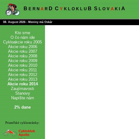
B
D
C
B
S
A
E R N
A
R
Y
K L O K L U
L O V
A
K I
08. August 2026 - Meniny má Oskár
Kto sme
O čo nám ide
Cykloakcie roku 2005
Akcie roku 2006
Akcie roku 2007
Akcie roku 2008
Akcie roku 2009
Akcie roku 2010
Akcie roku 2011
Akcie roku 2012
Akcie roku 2013
Akcie roku 2014
Zaujímavosti
Stanovy
Napíšte nám
2% dane
Priateľské cyklostránky:
Cykloklub
Apollo