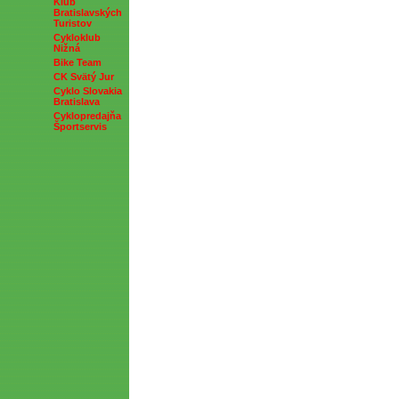
Klub
Bratislavských
Turistov
Cykloklub
Nižná
Bike Team
CK Svätý Jur
Cyklo Slovakia
Bratislava
Cyklopredajňa
Športservis