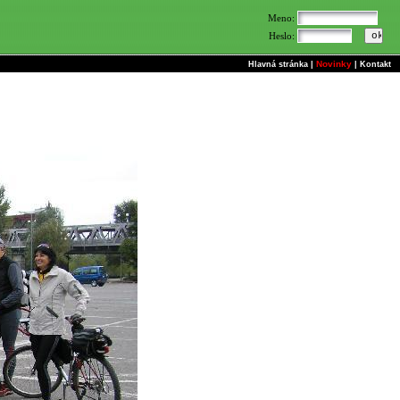
Meno:
Heslo:
Novinky
Hlavná stránka
|
|
Kontakt