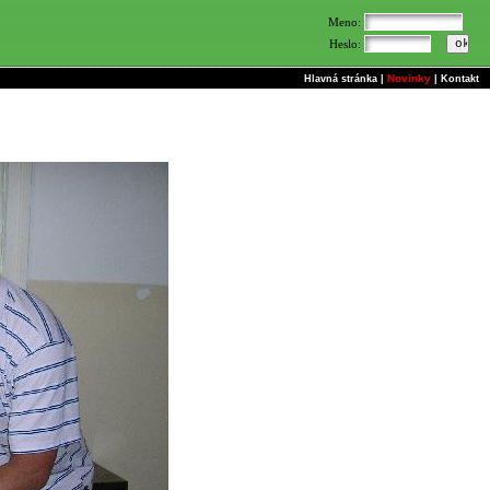
Meno:
Heslo:
Novinky
Hlavná stránka
|
|
Kontakt