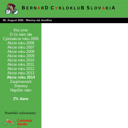
B
D
C
B
S
A
E R N
A
R
Y
K L O K L U
L O V
A
K I
06. August 2026 - Meniny má Jozefína
Kto sme
O čo nám ide
Cykloakcie roku 2005
Akcie roku 2006
Akcie roku 2007
Akcie roku 2008
Akcie roku 2009
Akcie roku 2010
Akcie roku 2011
Akcie roku 2012
Akcie roku 2013
Akcie roku 2014
Zaujímavosti
Stanovy
Napíšte nám
2% dane
Priateľské cyklostránky:
Cykloklub
Apollo