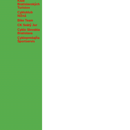
Klub
Bratislavských
Turistov
Cykloklub
Nižná
Bike Team
CK Svätý Jur
Cyklo Slovakia
Bratislava
Cyklopredajňa
Športservis