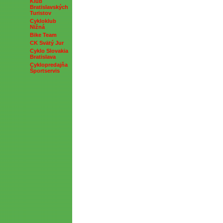
Klub
Bratislavských
Turistov
Cykloklub
Nižná
Bike Team
CK Svätý Jur
Cyklo Slovakia
Bratislava
Cyklopredajňa
Športservis