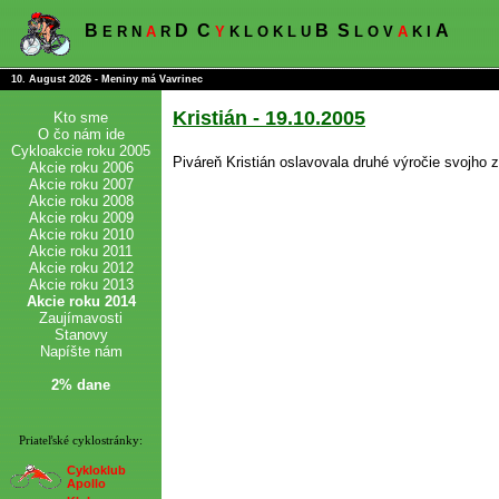
B
D
C
B
S
A
E R N
A
R
Y
K L O K L U
L O V
A
K I
10. August 2026 - Meniny má Vavrinec
Kristián - 19.10.2005
Kto sme
O čo nám ide
Cykloakcie roku 2005
Piváreň Kristián oslavovala druhé výročie svojho z
Akcie roku 2006
Akcie roku 2007
Akcie roku 2008
Akcie roku 2009
Akcie roku 2010
Akcie roku 2011
Akcie roku 2012
Akcie roku 2013
Akcie roku 2014
Zaujímavosti
Stanovy
Napíšte nám
2% dane
Priateľské cyklostránky:
Cykloklub
Apollo