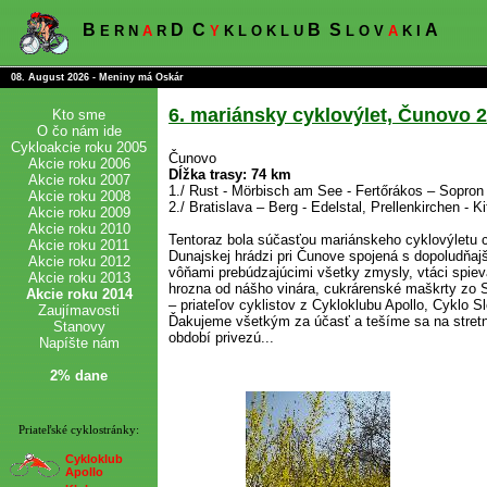
B
D
C
B
S
A
E R N
A
R
Y
K L O K L U
L O V
A
K I
08. August 2026 - Meniny má Oskár
6. mariánsky cyklovýlet, Čunovo 2
Kto sme
O čo nám ide
Cykloakcie roku 2005
Čunovo
Akcie roku 2006
Dĺžka trasy: 74 km
Akcie roku 2007
1./ Rust - Mörbisch am See - Fertőrákos – Sopron
Akcie roku 2008
2./ Bratislava – Berg - Edelstal, Prellenkirchen - 
Akcie roku 2009
Akcie roku 2010
Tentoraz bola súčasťou mariánskeho cyklovýletu 
Akcie roku 2011
Dunajskej hrádzi pri Čunove spojená s dopoludňajš
Akcie roku 2012
vôňami prebúdzajúcimi všetky zmysly, vtáci spieval
Akcie roku 2013
hrozna od nášho vinára, cukrárenské maškrty zo S
Akcie roku 2014
– priateľov cyklistov z Cykloklubu Apollo, Cyklo S
Zaujímavosti
Ďakujeme všetkým za účasť a tešíme sa na stretn
Stanovy
období privezú...
Napíšte nám
2% dane
Priateľské cyklostránky:
Cykloklub
Apollo