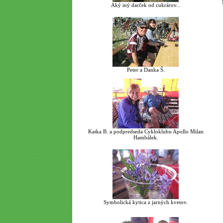
Aký iný darček od cukrárov...
Peter a Danka Š.
Katka B. a podpredseda Cykloklubu Apollo Milan
Hambálek.
Symbolická kytica z jarných kvetov.