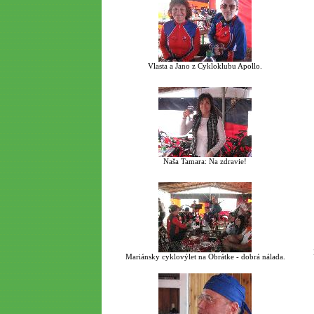
Vlasta a Jano z Cykloklubu Apollo.
Naša Tamara: Na zdravie!
Mariánsky cyklovýlet na Obrátke - dobrá nálada.