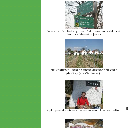
Neusiedler See Radweg - prehľadné značenie cyklociest
okolo Neziderského jazera.
Prellenkirchen - naša obľúbená destinácia sú vínne
pivničky (die Weinkeller).
H
Cyklopalo si k vínku objednal mastný chlieb s cibuľou