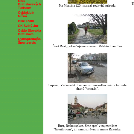
Klub
T
Bratislavských
Na Mariána (25. marca) rozkvitá príroda.
Turistov
Cykloklub
Nižná
Bike Team
CK Svätý Jur
Cyklo Slovakia
Bratislava
Cyklopredajňa
Športservis
Štart Rust, pokračujeme smerom Mörbisch am See
Sopron, Várkerület. Trabant - o niekoľko rokov to bude
drahý "veterán".
Rust, Rathausplatz. Sme späť v najmenšom
"štatutárnom", t.j. samosprávnom meste Rakúska.