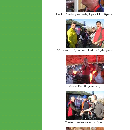
Lacko Zvada, predseda, Cykloklub Apollo.
Zľava Jano D., Janka, Danka a Cyklopalo.
Jožko Baráth (v strede)
Martin, Lacko Zvada a Braňo.