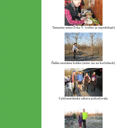
Tamarina sestra Evka V. (veľmi sa nepodobajú)
Ďalšia neznáma kráska (tento raz na korčuliach).
Cyklomariánska zábava pokračovala.