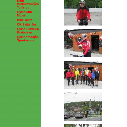
Klub
Bratislavských
Turistov
Cykloklub
Nižná
Bike Team
CK Svätý Jur
Cyklo Slovakia
Bratislava
Cyklopredajňa
Športservis