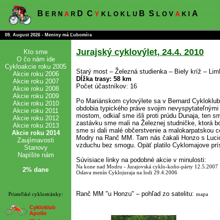
B
D
C
B
S
A
E R N
A
R
Y
K L O K L U
L O V
A
K I
09. August 2026 - Meniny má Ľubomíra
Jurajský cyklovýlet, 24.4. 2010
Kto sme
O čo nám ide
Cykloakcie roku 2005
Starý most – Železná studienka – Biely kríž – Li
Akcie roku 2006
Dĺžka trasy: 58 km
Akcie roku 2007
Počet účastníkov: 16
Akcie roku 2008
Akcie roku 2009
Po Mariánskom cylovýlete sa v Bernard Cykloklube
Akcie roku 2010
obdobia typického práve svojim nevyspytateľnými 
Akcie roku 2011
mostom, odkiaľ sme išli proti prúdu Dunaja, ten s
Akcie roku 2012
zastávku sme mali na Železnej studničke, ktorá bo
Akcie roku 2013
sme si dali malé občerstvenie a malokarpatskou c
Akcie roku 2014
Modry na Ranč MM. Tam nás čakali Honzo s Luciou
Zaujímavosti
vzduchu bez smogu. Opäť platilo Cyklomajove prísl
Stanovy
Napíšte nám
Súvisiace linky na podobné akcie v minulosti:
Na kone nad Modru - Jurajovská cyklo-koňo-párty 12.5.2007
2% dane
Oslava menín Cyklojuraja na lodi 29.4.2006
Ranč MM "u Honzu" – pohľad zo satelitu:
Priateľské cyklostránky:
mapa
Cykloklub
Apollo