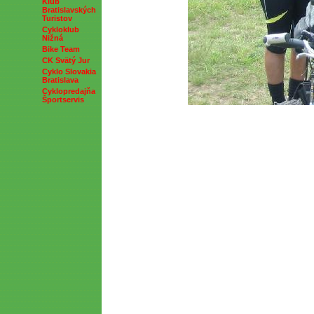
Klub
Bratislavských
Turistov
Cykloklub
Nižná
Bike Team
CK Svätý Jur
Cyklo Slovakia
Bratislava
Cyklopredajňa
Športservis