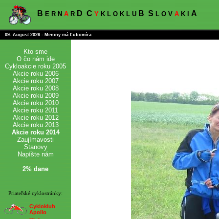
B
D
C
B
S
A
E R N
A
R
Y
K L O K L U
L O V
A
K I
09. August 2026 - Meniny má Ľubomíra
Kto sme
O čo nám ide
Cykloakcie roku 2005
Akcie roku 2006
Akcie roku 2007
Akcie roku 2008
Akcie roku 2009
Akcie roku 2010
Akcie roku 2011
Akcie roku 2012
Akcie roku 2013
Akcie roku 2014
Zaujímavosti
Stanovy
Napíšte nám
2% dane
Priateľské cyklostránky:
Cykloklub
Apollo