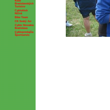
Klub
Bratislavských
Turistov
Cykloklub
Nižná
Bike Team
CK Svätý Jur
Cyklo Slovakia
Bratislava
Cyklopredajňa
Športservis