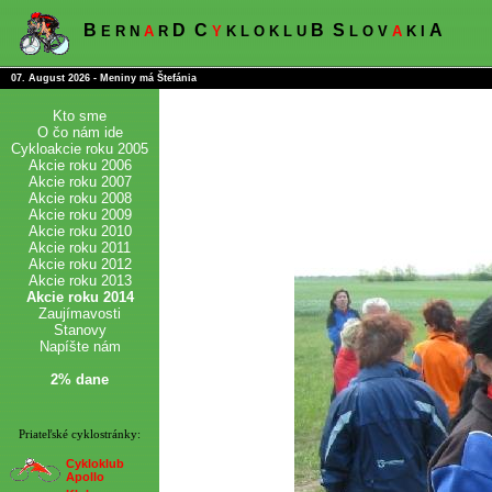
B
D
C
B
S
A
E R N
A
R
Y
K L O K L U
L O V
A
K I
07. August 2026 - Meniny má Štefánia
Kto sme
O čo nám ide
Cykloakcie roku 2005
Akcie roku 2006
Akcie roku 2007
Akcie roku 2008
Akcie roku 2009
Akcie roku 2010
Akcie roku 2011
Akcie roku 2012
Akcie roku 2013
Akcie roku 2014
Zaujímavosti
Stanovy
Napíšte nám
2% dane
Priateľské cyklostránky:
Cykloklub
Apollo