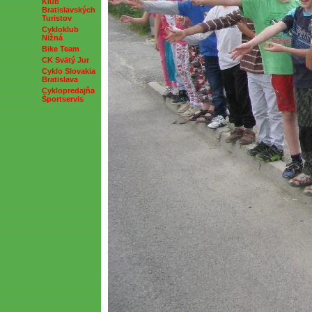
Klub
Bratislavských
Turistov
Cykloklub
Nižná
Bike Team
CK Svätý Jur
Cyklo Slovakia
Bratislava
Cyklopredajňa
Športservis