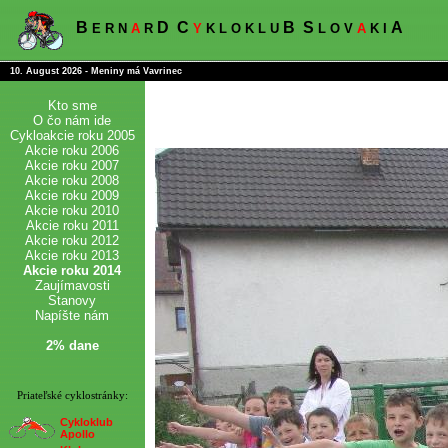
B
D
C
B
S
A
E R N
A
R
Y
K L O K L U
L O V
A
K I
10. August 2026 - Meniny má Vavrinec
Kto sme
O čo nám ide
Cykloakcie roku 2005
Akcie roku 2006
Akcie roku 2007
Akcie roku 2008
Akcie roku 2009
Akcie roku 2010
Akcie roku 2011
Akcie roku 2012
Akcie roku 2013
Akcie roku 2014
Zaujímavosti
Stanovy
Napíšte nám
2% dane
Priateľské cyklostránky:
Cykloklub
Apollo