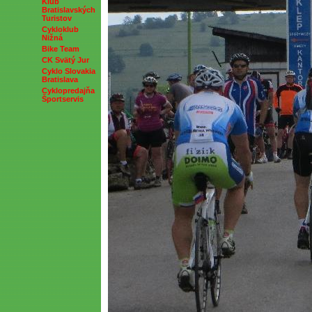
Klub
Bratislavských
Turistov
Cykloklub
Nižná
Bike Team
CK Svätý Jur
Cyklo Slovakia
Bratislava
Cyklopredajňa
Športservis