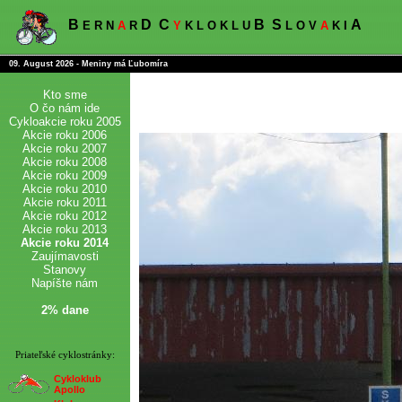
B
D
C
B
S
A
E R N
A
R
Y
K L O K L U
L O V
A
K I
09. August 2026 - Meniny má Ľubomíra
Kto sme
O čo nám ide
Cykloakcie roku 2005
Akcie roku 2006
Akcie roku 2007
Akcie roku 2008
Akcie roku 2009
Akcie roku 2010
Akcie roku 2011
Akcie roku 2012
Akcie roku 2013
Akcie roku 2014
Zaujímavosti
Stanovy
Napíšte nám
2% dane
Priateľské cyklostránky:
Cykloklub
Apollo