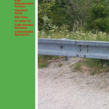
Klub
Bratislavských
Turistov
Cykloklub
Nižná
Bike Team
CK Svätý Jur
Cyklo Slovakia
Bratislava
Cyklopredajňa
Športservis