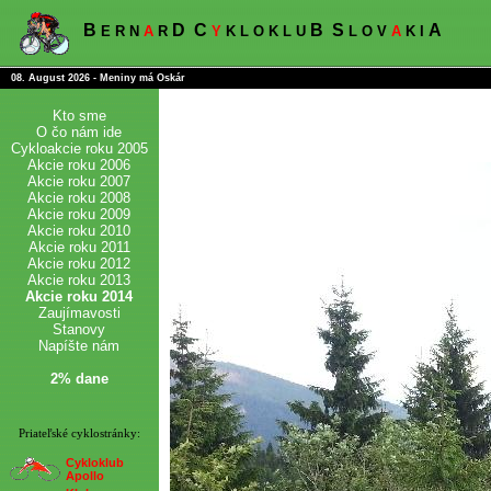
B
D
C
B
S
A
E R N
A
R
Y
K L O K L U
L O V
A
K I
08. August 2026 - Meniny má Oskár
Kto sme
O čo nám ide
Cykloakcie roku 2005
Akcie roku 2006
Akcie roku 2007
Akcie roku 2008
Akcie roku 2009
Akcie roku 2010
Akcie roku 2011
Akcie roku 2012
Akcie roku 2013
Akcie roku 2014
Zaujímavosti
Stanovy
Napíšte nám
2% dane
Priateľské cyklostránky:
Cykloklub
Apollo