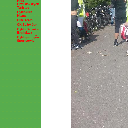
Klub
Bratislavských
Turistov
Cykloklub
Nižná
Bike Team
CK Svätý Jur
Cyklo Slovakia
Bratislava
Cyklopredajňa
Športservis