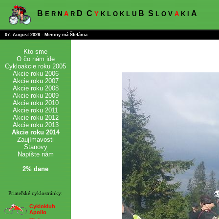
B
D
C
B
S
A
E R N
A
R
Y
K L O K L U
L O V
A
K I
07. August 2026 - Meniny má Štefánia
Kto sme
O čo nám ide
Cykloakcie roku 2005
Akcie roku 2006
Akcie roku 2007
Akcie roku 2008
Akcie roku 2009
Akcie roku 2010
Akcie roku 2011
Akcie roku 2012
Akcie roku 2013
Akcie roku 2014
Zaujímavosti
Stanovy
Napíšte nám
2% dane
Priateľské cyklostránky:
Cykloklub
Apollo