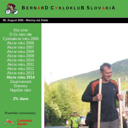
B
D
C
B
S
A
E R N
A
R
Y
K L O K L U
L O V
A
K I
08. August 2026 - Meniny má Oskár
Kto sme
O čo nám ide
Cykloakcie roku 2005
Akcie roku 2006
Akcie roku 2007
Akcie roku 2008
Akcie roku 2009
Akcie roku 2010
Akcie roku 2011
Akcie roku 2012
Akcie roku 2013
Akcie roku 2014
Zaujímavosti
Stanovy
Napíšte nám
2% dane
Priateľské cyklostránky:
Cykloklub
Apollo