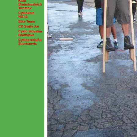
Klub
Bratislavských
Turistov
Cykloklub
Nižná
Bike Team
CK Svätý Jur
Cyklo Slovakia
Bratislava
Cyklopredajňa
Športservis