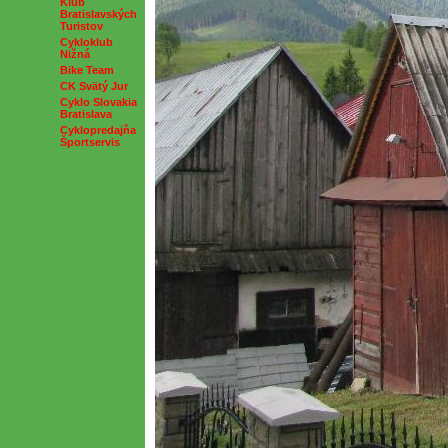
Klub
Bratislavských
Turistov
Cykloklub
Nižná
Bike Team
CK Svätý Jur
Cyklo Slovakia
Bratislava
Cyklopredajňa
Športservis