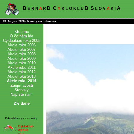
B
D
C
B
S
A
E R N
A
R
Y
K L O K L U
L O V
A
K I
09. August 2026 - Meniny má Ľubomíra
Kto sme
O čo nám ide
Cykloakcie roku 2005
Akcie roku 2006
Akcie roku 2007
Akcie roku 2008
Akcie roku 2009
Akcie roku 2010
Akcie roku 2011
Akcie roku 2012
Akcie roku 2013
Akcie roku 2014
Zaujímavosti
Stanovy
Napíšte nám
2% dane
Priateľské cyklostránky:
Cykloklub
Apollo