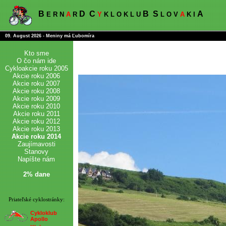
B
D
C
B
S
A
E R N
A
R
Y
K L O K L U
L O V
A
K I
09. August 2026 - Meniny má Ľubomíra
Kto sme
O čo nám ide
Cykloakcie roku 2005
Akcie roku 2006
Akcie roku 2007
Akcie roku 2008
Akcie roku 2009
Akcie roku 2010
Akcie roku 2011
Akcie roku 2012
Akcie roku 2013
Akcie roku 2014
Zaujímavosti
Stanovy
Napíšte nám
2% dane
Priateľské cyklostránky:
Cykloklub
Apollo