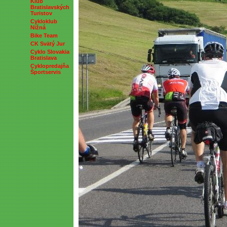
Klub
Bratislavských
Turistov
Cykloklub
Nižná
Bike Team
CK Svätý Jur
Cyklo Slovakia
Bratislava
Cyklopredajňa
Športservis