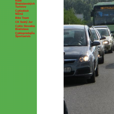
Klub
Bratislavských
Turistov
Cykloklub
Nižná
Bike Team
CK Svätý Jur
Cyklo Slovakia
Bratislava
Cyklopredajňa
Športservis