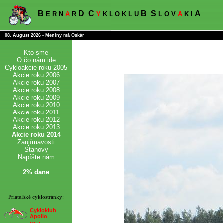
B
D
C
B
S
A
E R N
A
R
Y
K L O K L U
L O V
A
K I
08. August 2026 - Meniny má Oskár
Kto sme
O čo nám ide
Cykloakcie roku 2005
Akcie roku 2006
Akcie roku 2007
Akcie roku 2008
Akcie roku 2009
Akcie roku 2010
Akcie roku 2011
Akcie roku 2012
Akcie roku 2013
Akcie roku 2014
Zaujímavosti
Stanovy
Napíšte nám
2% dane
Priateľské cyklostránky:
Cykloklub
Apollo