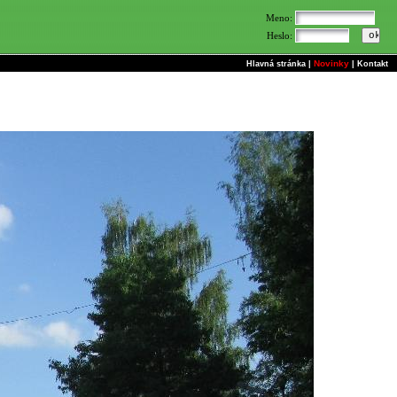
Meno:
Heslo:
Novinky
Hlavná stránka
|
|
Kontakt