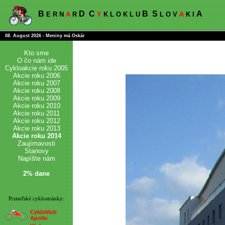
B
D
C
B
S
A
E R N
A
R
Y
K L O K L U
L O V
A
K I
08. August 2026 - Meniny má Oskár
Kto sme
O čo nám ide
Cykloakcie roku 2005
Akcie roku 2006
Akcie roku 2007
Akcie roku 2008
Akcie roku 2009
Akcie roku 2010
Akcie roku 2011
Akcie roku 2012
Akcie roku 2013
Akcie roku 2014
Zaujímavosti
Stanovy
Napíšte nám
2% dane
Priateľské cyklostránky:
Cykloklub
Apollo