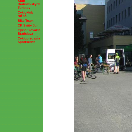
Klub
Bratislavských
Turistov
Cykloklub
Nižná
Bike Team
CK Svätý Jur
Cyklo Slovakia
Bratislava
Cyklopredajňa
Športservis