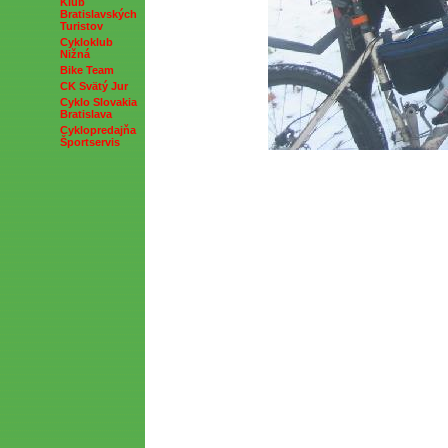
Klub
Bratislavských
Turistov
Cykloklub
Nižná
Bike Team
CK Svätý Jur
Cyklo Slovakia
Bratislava
Cyklopredajňa
Športservis