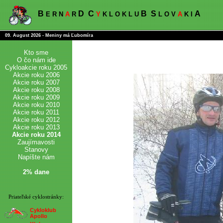
B
D
C
B
S
A
E R N
A
R
Y
K L O K L U
L O V
A
K I
09. August 2026 - Meniny má Ľubomíra
Kto sme
O čo nám ide
Cykloakcie roku 2005
Akcie roku 2006
Akcie roku 2007
Akcie roku 2008
Akcie roku 2009
Akcie roku 2010
Akcie roku 2011
Akcie roku 2012
Akcie roku 2013
Akcie roku 2014
Zaujímavosti
Stanovy
Napíšte nám
2% dane
Priateľské cyklostránky:
Cykloklub
Apollo