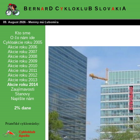
B
D
C
B
S
A
E R N
A
R
Y
K L O K L U
L O V
A
K I
09. August 2026 - Meniny má Ľubomíra
Kto sme
O čo nám ide
Cykloakcie roku 2005
Akcie roku 2006
Akcie roku 2007
Akcie roku 2008
Akcie roku 2009
Akcie roku 2010
Akcie roku 2011
Akcie roku 2012
Akcie roku 2013
Akcie roku 2014
Zaujímavosti
Stanovy
Napíšte nám
2% dane
Priateľské cyklostránky:
Cykloklub
Apollo