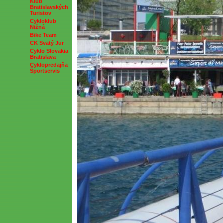
Klub
Bratislavských
Turistov
Cykloklub
Nižná
Bike Team
CK Svätý Jur
Cyklo Slovakia
Bratislava
Cyklopredajňa
Športservis