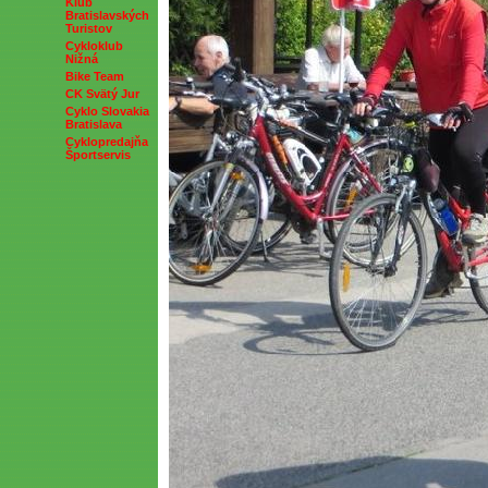
Klub
Bratislavských
Turistov
Cykloklub
Nižná
Bike Team
CK Svätý Jur
Cyklo Slovakia
Bratislava
Cyklopredajňa
Športservis