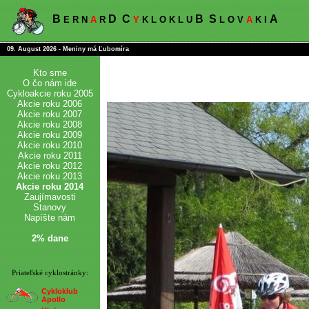
B
D
C
B
S
A
E R N
A
R
Y
K L O K L U
L O V
A
K I
09. August 2026 - Meniny má Ľubomíra
Kto sme
O čo nám ide
Cykloakcie roku 2005
Akcie roku 2006
Akcie roku 2007
Akcie roku 2008
Akcie roku 2009
Akcie roku 2010
Akcie roku 2011
Akcie roku 2012
Akcie roku 2013
Akcie roku 2014
Zaujímavosti
Stanovy
Napíšte nám
2% dane
Priateľské cyklostránky:
Cykloklub
Apollo