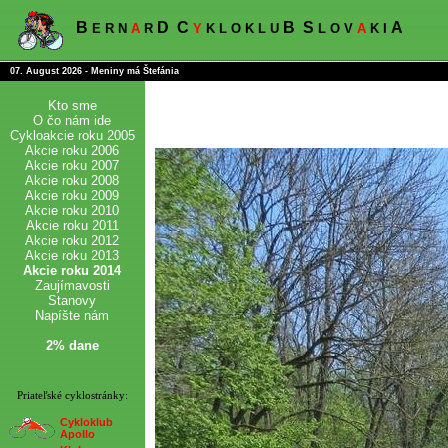
B
D
C
B
S
A
E R N
A
R
Y
K L O K L U
L O V
A
K I
07. August 2026 - Meniny má Štefánia
Kto sme
O čo nám ide
Cykloakcie roku 2005
Akcie roku 2006
Akcie roku 2007
Akcie roku 2008
Akcie roku 2009
Akcie roku 2010
Akcie roku 2011
Akcie roku 2012
Akcie roku 2013
Akcie roku 2014
Zaujímavosti
Stanovy
Napíšte nám
2% dane
Priateľské cyklostránky:
Cykloklub
Apollo