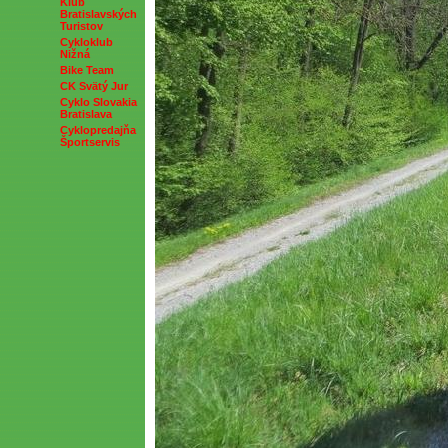
Klub
Bratislavských
Turistov
Cykloklub
Nižná
Bike Team
CK Svätý Jur
Cyklo Slovakia
Bratislava
Cyklopredajňa
Športservis